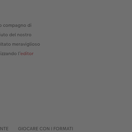
 tuo compagno di
iuto del nostro
ultato meraviglioso
izzando l’
editor