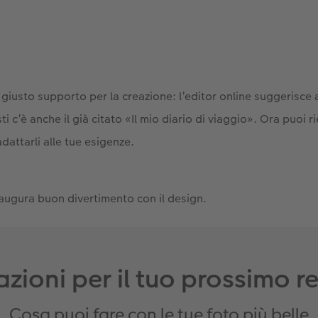
 giusto supporto per la creazione: l’editor online suggerisce al
sti c’è anche il già citato «Il mio diario di viaggio». Ora puoi r
 adattarli alle tue esigenze.
 augura buon divertimento con il design.
razioni per il tuo prossimo r
Cosa puoi fare con le tue foto più belle