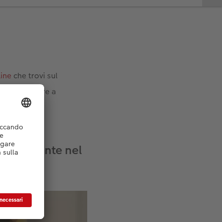
line
che trovi sul
 puoi iniziare a
irettamente nel