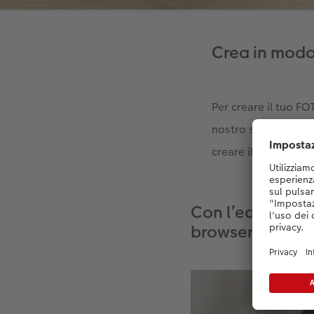
Crea in modo
Per creare il tuo FO
nostro sito web. Non
creare il tuo fotoli
Con l’editor on
browser del tuo