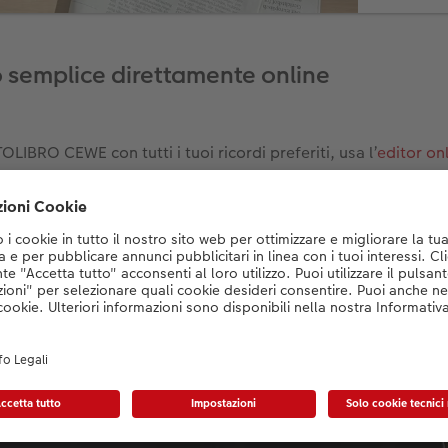
 semplice direttamente online
TOLIBRO CEWE con tutti i tuoi ricordi preferiti, usa l’
editor on
 devi scaricare alcun software da installare sul tuo computer,
bro e salvarlo oppure ordinarlo subito.
line puoi creare il tuo FOTOLIBRO’CEWE d
 computer.