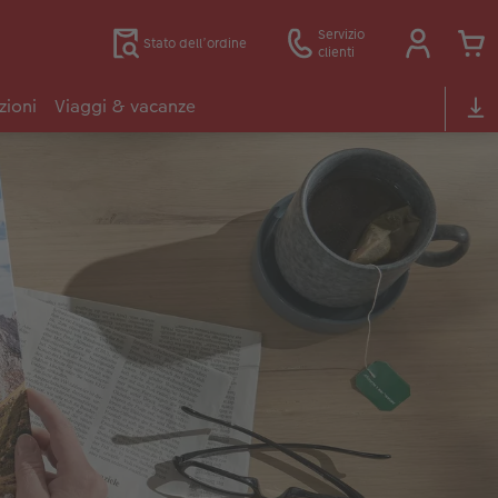
Servizio
Stato dell’ordine
clienti
zioni
Viaggi & vacanze