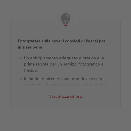
Fotografare sulla neve: i consigli di Pascal per
iniziare bene
Un abbigliamento adeguato e pratico è la
prima regola per un servizio fotografico al
freddo.
Inizia dalle piccole cose: non deve essere
per forza la Lapponia: Anche i monti Harz o
le Alpi, ad esempio, offrono e regalano
Visualizza di più
bellissimi paesaggi invernali a temperature
moderate.
La fotocamera è il nostro strumento. Per
questo motivo è bene che tu prenda
confidenza con le impostazioni in anticipo.