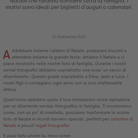
Natale che faranno sorridere tutta la famiglia. I
Custodia personalizzata
Nature Prints
Poster con mappa
Altre occasioni
Giochi
Cover in silicone
Calendari da parete con design
per il compleanno
Matrimonio
motivi sono ideali per biglietti d’auguri o calendari.
Tasca interna
Poster premium
Collage fotografico
Biglietti pieghevoli
Scuola e ufficio
Cover rigide
Calendario da parete A4
Regali per la festa della mamma
Annuario
nze
FOTOLIBRO CEWE Kids
Set di foto
hexxas
Foto biglietti
Animali domestici
Cover in pelle
Calendario da parete A4 Panoramico
Regali d’addio
Concorsi fotografici
Di Katharina Kell
Copertina in pelle e lino
Foto adesivi
Plexiglas
Cartoline postali
Faber-Castell
Cover in legno
Calendario da parete A3
Fotoregali per Pasqua
Storie dei clienti
A
ddobbare insieme l’albero di Natale, preparare biscotti e
 & App
attendere insieme la grande festa: amiamo il Natale e ci
Primi passi
Foto istantanee
Poster in alluminio
Cartoline singole con spedizione diretta
Stampe artistiche
Cover cellulare con tracolla
Calendario da tavolo quadrato
per gli sposi
piace mostrarlo nelle nostre foto di famiglia. Durante i nostri
servizi fotografici abbiamo soprattutto una cosa: un sacco di
Come ordinare
Fototessere biometriche
Foto su legno
CEWE myPhotos
Foto-box regalo
Con design
CEWE myPhotos
per l’addio al nubilato
divertimento. Questo grazie soprattutto a Elina, Janis e Luca. I
nostri figli ci contagiano ogni anno con la loro irrefrenabile
attesa.
Esempi di clienti
Accessori
Poster Gallery
Idee regalo
CEWE myPhotos
Accessori
Quest’anno abbiamo usato il loro entusiasmo come ispirazione
Storie dei clienti
CEWE myPhotos
Poster su forex
Buono regalo CEWE
per un divertente servizio fotografico in famiglia. Ti mostreremo
come, con un po’ di creatività, possiamo trasformare le nostre
foto di Natale in ricordi davvero speciali, perfetti per
cartoline di
Coffeetable Book «Art Collection»
Mosaico
CEWE myPhotos
Natale
e piccoli
regali fotografici
.
CEWE myPhotos
Consigli decorazione murale
Barattolo per croccantini con foto
E puoi farlo anche tu, ecco come: