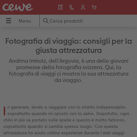
Menu
Menu
FOTOLIBRO CEWE
Stampe foto
Poster e tele
Biglietti di auguri
Fotoregali
Cover
Calendari
Idee regalo
Ispirazioni
Viaggi & vacanze
CEWE
Fotografia di viaggio: consigli per la
giusta attrezzatura
Panoramica
Panoramica
Panoramica
Panoramica
Panoramica
Panoramica
Panoramica
Panoramica
Panoramica
Panoramica
Andrina Imholz, dell'Argovia, è una delle giovani
Formati
Stampe fotografiche classiche
Tela
Biglietti per matrimonio
Foto puzzle
Cover Samsung
Calendari da parete
per i nonni
Viaggio & vacanze
Vacanze in Svizzera
promesse della fotografia svizzera. Qui, la
fotografa di viaggi ci mostra la sua attrezzatura
da viaggio.
guri
Copertine
Foto con cornice
Poster premium
Biglietti per la nascita
Magnete con foto
Cover Xiaomi
Calendari da tavolo
per la tua dolce metá
Idee regalo
Vacanze al mare
Tipi di carta
Box portafoto
Poster con design
Biglietti per compleanno
Tazze e borracce
Cover Huawei
Calendari per appuntamenti
per i bambini
Decorazione murale
Crociera
I
n generale, tendo a viaggiare con lo stretto indispensabile,
Finiture
Stampe artistiche
Cornici
Cartoline di ringraziamento
Tessili
Cover bio based
Calendario da cucina
per i migliori amici
Neonato
Gite in citta
soprattutto quando mi sposto con lo zaino. Dopotutto, ogni
chilo in più va portato sulle spalle e questo è molto faticoso,
Pagina panoramica
Stampe piccole
Supporto in legno per poster
Inviti
Decorazioni
Frame Case
Agende
per gli amanti degli animali
Viaggi lontani
Consigli fotografici
soprattutto quando si cambia spesso luogo. Con questa
attrezzatura ho avuto ottime esperienze durante i miei viaggi: