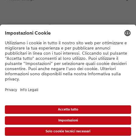
Se hai domande sui prodotti o sull'ordine, non esitare a contattarci dal
lunedì alla domenica dalle 9:00 alle 20:00 (esclusi i giorni festivi) al
numero di telefono
044 499 10 35
dal lunedì alla domenica, dalle 9:00 alle
20:00 (festività escluse)
DE
|
FR
|
IT
*Tutti i PVC si intendono IVA inclusa ed eventuali spese di spedizione escluse come
da
listino prezzi.
Il prodotto mostrato potrebbe avere un prezzo più alto.
|
Termini e condizioni
|
Privacy
|
Info legali