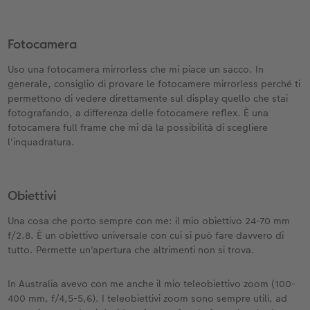
Custodia personalizzata
Nature Prints
Poster con mappa
Altre occasioni
Giochi
Cover in silicone
Calendari da parete con design
per il compleanno
Matrimonio
Tasca interna
Poster premium
Collage fotografico
Biglietti pieghevoli
Scuola e ufficio
Cover rigide
Calendario da parete A4
Regali per la festa della mamma
Annuario
Fotocamera
Uso una fotocamera mirrorless che mi piace un sacco. In
nze
FOTOLIBRO CEWE Kids
Set di foto
hexxas
Foto biglietti
Animali domestici
Cover in pelle
Calendario da parete A4 Panoramico
Regali d’addio
Concorsi fotografici
generale, consiglio di provare le fotocamere mirrorless perché ti
permettono di vedere direttamente sul display quello che stai
Copertina in pelle e lino
Foto adesivi
Plexiglas
Cartoline postali
Faber-Castell
Cover in legno
Calendario da parete A3
Fotoregali per Pasqua
Storie dei clienti
fotografando, a differenza delle fotocamere reflex. È una
 & App
fotocamera full frame che mi dà la possibilità di scegliere
Primi passi
Foto istantanee
Poster in alluminio
Cartoline singole con spedizione diretta
Stampe artistiche
Cover cellulare con tracolla
Calendario da tavolo quadrato
per gli sposi
l'inquadratura.
Come ordinare
Fototessere biometriche
Foto su legno
CEWE myPhotos
Foto-box regalo
Con design
CEWE myPhotos
per l’addio al nubilato
Obiettivi
Esempi di clienti
Accessori
Poster Gallery
Idee regalo
CEWE myPhotos
Accessori
Una cosa che porto sempre con me: il mio obiettivo 24-70 mm
f/2.8. È un obiettivo universale con cui si può fare davvero di
Storie dei clienti
CEWE myPhotos
Poster su forex
Buono regalo CEWE
tutto. Permette un'apertura che altrimenti non si trova.
Coffeetable Book «Art Collection»
Mosaico
CEWE myPhotos
In Australia avevo con me anche il mio teleobiettivo zoom (100-
400 mm, f/4,5-5,6). I teleobiettivi zoom sono sempre utili, ad
CEWE myPhotos
Consigli decorazione murale
Barattolo per croccantini con foto