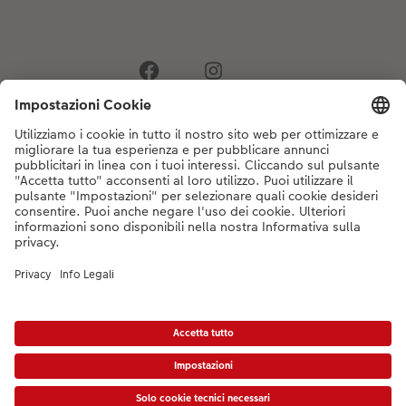
Se hai domande sui prodotti o sull'ordine, non esitare a contattarci dal
lunedì alla domenica dalle 9:00 alle 20:00 (esclusi i giorni festivi) al
numero di telefono
044 499 10 35
dal lunedì alla domenica, dalle 9:00 alle
20:00 (festività escluse)
DE
|
FR
|
IT
*Tutti i PVC si intendono IVA inclusa ed eventuali spese di spedizione escluse come
da
listino prezzi.
Il prodotto mostrato potrebbe avere un prezzo più alto.
|
Termini e condizioni
|
Privacy
|
Info legali