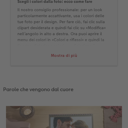
Scegli i colori dalla foto: ecco come fare
Il nostro consiglio professionale: per un look
particolarmente accattivante, usa i colori delle
tue foto per il design. Per fare ciò, fai clic sulla
clipart desiderata e quindi fai clic su «Modifica»
nell’angolo in alto a destra. Ora puoi aprire il
menu dei colori in «Colori e riflessi» e quindi la
finestra «Seleziona colori ...». Seleziona il
simbolo della pipetta e fai clic con il mouse sul
Mostra di più
colore della foto che desideri utilizzare per la clip
art.
Parole che vengono dal cuore