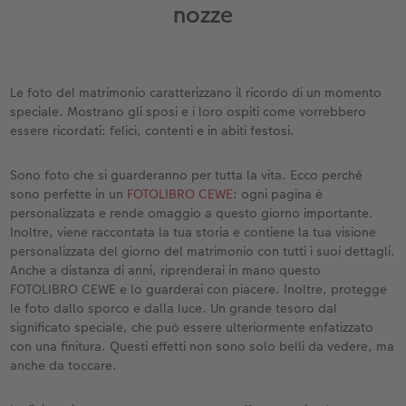
Custodia personalizzata
Nature Prints
Poster con mappa
Altre occasioni
Giochi
Cover in silicone
Calendari da parete con design
per il compleanno
Matrimonio
nozze
Tasca interna
Poster premium
Collage fotografico
Biglietti pieghevoli
Scuola e ufficio
Cover rigide
Calendario da parete A4
Regali per la festa della mamma
Annuario
Le foto del matrimonio caratterizzano il ricordo di un momento
nze
FOTOLIBRO CEWE Kids
Set di foto
hexxas
Foto biglietti
Animali domestici
Cover in pelle
Calendario da parete A4 Panoramico
Regali d’addio
Concorsi fotografici
speciale. Mostrano gli sposi e i loro ospiti come vorrebbero
essere ricordati: felici, contenti e in abiti festosi.
Copertina in pelle e lino
Foto adesivi
Plexiglas
Cartoline postali
Faber-Castell
Cover in legno
Calendario da parete A3
Fotoregali per Pasqua
Storie dei clienti
 & App
Sono foto che si guarderanno per tutta la vita. Ecco perché
Primi passi
Foto istantanee
Poster in alluminio
Cartoline singole con spedizione diretta
Stampe artistiche
Cover cellulare con tracolla
Calendario da tavolo quadrato
per gli sposi
sono perfette in un
FOTOLIBRO CEWE
: ogni pagina è
personalizzata e rende omaggio a questo giorno importante.
Come ordinare
Fototessere biometriche
Foto su legno
CEWE myPhotos
Foto-box regalo
Con design
CEWE myPhotos
per l’addio al nubilato
Inoltre, viene raccontata la tua storia e contiene la tua visione
personalizzata del giorno del matrimonio con tutti i suoi dettagli.
Esempi di clienti
Accessori
Poster Gallery
Idee regalo
CEWE myPhotos
Accessori
Anche a distanza di anni, riprenderai in mano questo
FOTOLIBRO CEWE e lo guarderai con piacere. Inoltre, protegge
le foto dallo sporco e dalla luce. Un grande tesoro dal
Storie dei clienti
CEWE myPhotos
Poster su forex
Buono regalo CEWE
significato speciale, che può essere ulteriormente enfatizzato
con una finitura. Questi effetti non sono solo belli da vedere, ma
Coffeetable Book «Art Collection»
Mosaico
CEWE myPhotos
anche da toccare.
CEWE myPhotos
Consigli decorazione murale
Barattolo per croccantini con foto