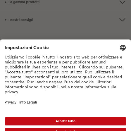
La gamma prodotti
I nostri consigli
Se hai domande sui prodotti o sull'ordine, non esitare a contattarci dal
lunedì alla domenica dalle 9:00 alle 20:00 (esclusi i giorni festivi) al
numero di telefono
044 499 10 35
dal lunedì alla domenica, dalle 9:00 alle
20:00 (festività escluse)
DE
|
FR
|
IT
*Tutti i PVC si intendono IVA inclusa ed eventuali spese di spedizione escluse come
da
listino prezzi.
Il prodotto mostrato potrebbe avere un prezzo più alto.
|
Termini e condizioni
|
Privacy
|
Info legali