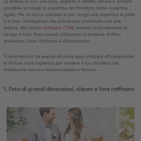
La finitura in oro, oro rosa, argento o effetto vernice è sempre
possibile se scegli la copertina del fotolibro come copertina
Accessori
CEWE myPhotos
Novità
rigida. Per un tocco speciale in più, scegli una copertina in pelle
o in lino. Un’eleganza che può essere combinata con una
Accessori
finitura. Nel nostro
Software CEWE
troverai molti elementi di
design e font. Puoi trovarli utilizzando la funzione di filtro
attraverso i temi «Finiture» e «Matrimonio».
Ti mostreremo tre esempi di come puoi utilizzare efficacemente
le finiture sulla copertina per rendere il tuo fotolibro del
matrimonio davvero intramontabile e festoso.
1. Foto di grandi dimensioni, clipart e font raffinato