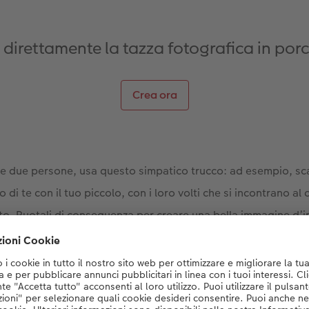
direttamente la tazza fotografica in porc
Crea ora
e due persone, usa questo simpatico trucco: ad esempio, sca
o di te con il tuo piccolo, con i loro volti che si incontrano a
to. Ruotali di conseguenza per creare una bella immagine d’i
 vicino