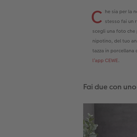
C
he sia per la 
stesso fai un 
scegli una foto che
nipotino, del tuo a
tazza in porcellana 
l’app CEWE
.
Fai due con uno