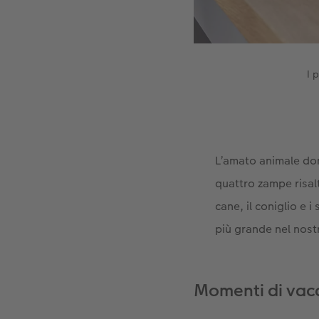
I 
L’amato animale dom
quattro zampe risalt
cane, il coniglio e i
più grande nel nostr
Momenti di vaca