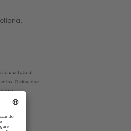
ellana.
tta una foto di
l centro. Ordina due
nsieme.