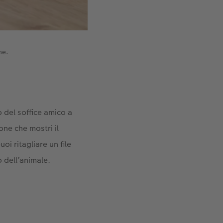
he.
 del soffice amico a
one che mostri il
oi ritagliare un file
o dell’animale.