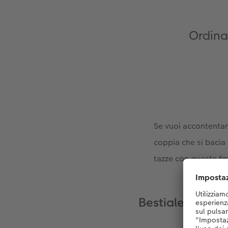
Ordina 
Se vuoi accontentar
coppia che si bacia 
tazze con questa fo
Bestiale e molto