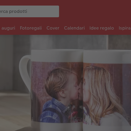
i auguri
Fotoregali
Cover
Calendari
Idee regalo
Ispira