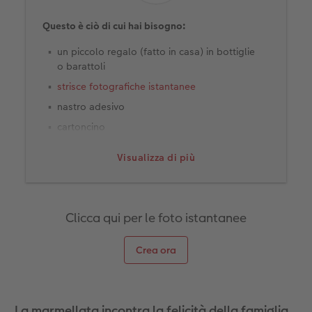
Questo è ciò di cui hai bisogno:
Accessori
CEWE myPhotos
Novità
un piccolo regalo (fatto in casa) in bottiglie
Accessori
o barattoli
strisce fotografiche istantanee
nastro adesivo
cartoncino
forbici
Visualizza di più
colla
fineliner o altra penna
cordoncino e, se necessario, altre etichette
Clicca qui per le foto istantanee
Crea ora
La marmellata incontra la felicità della famiglia