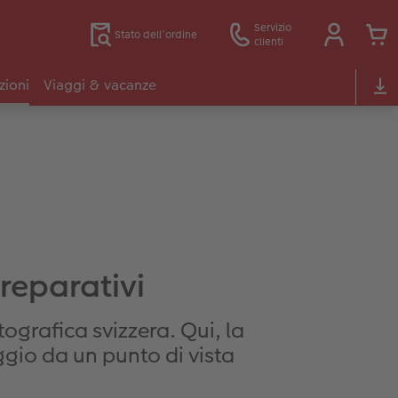
Servizio
Stato dell’ordine
clienti
zioni
Viaggi & vacanze
preparativi
ografica svizzera. Qui, la
ggio da un punto di vista