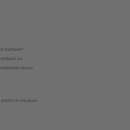
io trattare?
rontarsi su
sonalmente trovo
n posto in cui puoi