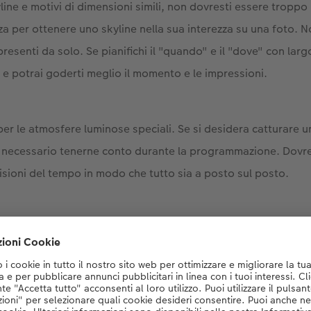
line e motivi di dimensioni simili, non dovresti essere troppo
za per ottenere uno skyline nella sua interezza su una foto. N
 presenti da solo. Se pianifichi il "quando" e il "dove" con larg
 e potrai goderti meglio il momento e le impressioni.
er le atmosfere luminose speciali. Se si desidera catturare 
è necessario tenerne conto durante la programmazione. Dovre
visioni del tempo in modo che tutto sia a posto sul posto.