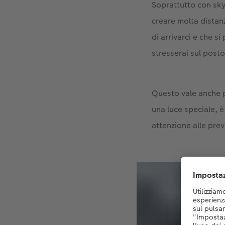
Soprattutto con sky
creare molta distan
di arrivarci e che si
stresserai sul posto
Questo vale anche p
una luce speciale, 
attenzione alle pre