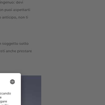
 ingenuo: devi
on puoi aspettarti
o anticipo, non ti
un soggetto sotto
sti anche prestare