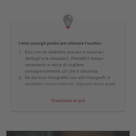
Accessori
CEWE myPhotos
Novità
Accessori
I miei consigli pratici per allenare l'occhio:
Esci con un obiettivo preciso e osserva i
dettagli e le situazioni. Prenditi il tempo
necessario e cerca di cogliere
consapevolmente ciò che ti circonda.
Fai dei tour fotografici con altri fotografi: ti
apriranno nuovi orizzonti. Ognuno trova punti
di vista diversi.
Cerca idee per soggetti su Internet: quali
Visualizza di più
prospettive della Torre Eiffel hanno trovato gli
altri? Quali trovo personalmente più belle,
quali più noiose?