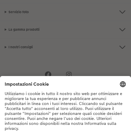
Servizio foto
La gamma prodotti
I nostri consigli
Se hai domande sui prodotti o sull'ordine, non esitare a contattarci dal
lunedì alla domenica dalle 9:00 alle 20:00 (esclusi i giorni festivi) al
numero di telefono
044 499 10 35
dal lunedì alla domenica, dalle 9:00 alle
20:00 (festività escluse)
DE
|
FR
|
IT