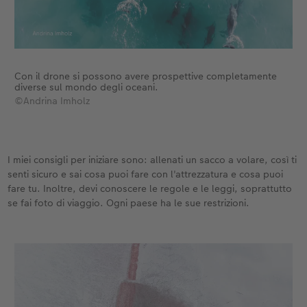
Con il drone si possono avere prospettive completamente
diverse sul mondo degli oceani.
©Andrina Imholz
I miei consigli per iniziare sono: allenati un sacco a volare, così ti
senti sicuro e sai cosa puoi fare con l'attrezzatura e cosa puoi
fare tu. Inoltre, devi conoscere le regole e le leggi, soprattutto
se fai foto di viaggio. Ogni paese ha le sue restrizioni.