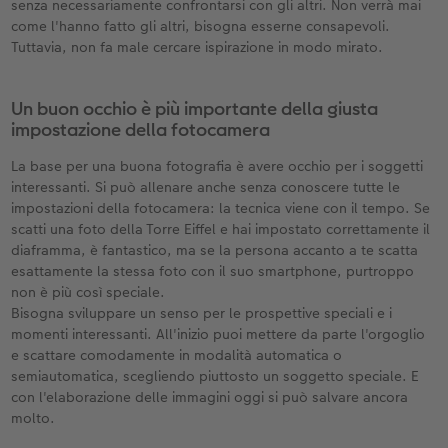
senza necessariamente confrontarsi con gli altri. Non verrà mai
Custodia personalizzata
Nature Prints
Poster con mappa
Altre occasioni
Giochi
Cover in silicone
Calendari da parete con design
per il compleanno
Matrimonio
come l'hanno fatto gli altri, bisogna esserne consapevoli.
Tuttavia, non fa male cercare ispirazione in modo mirato.
Tasca interna
Poster premium
Collage fotografico
Biglietti pieghevoli
Scuola e ufficio
Cover rigide
Calendario da parete A4
Regali per la festa della mamma
Annuario
nze
FOTOLIBRO CEWE Kids
Set di foto
hexxas
Foto biglietti
Animali domestici
Cover in pelle
Calendario da parete A4 Panoramico
Regali d’addio
Concorsi fotografici
Un buon occhio è più importante della giusta
impostazione della fotocamera
Copertina in pelle e lino
Foto adesivi
Plexiglas
Cartoline postali
Faber-Castell
Cover in legno
Calendario da parete A3
Fotoregali per Pasqua
Storie dei clienti
La base per una buona fotografia è avere occhio per i soggetti
 & App
interessanti. Si può allenare anche senza conoscere tutte le
Primi passi
Foto istantanee
Poster in alluminio
Cartoline singole con spedizione diretta
Stampe artistiche
Cover cellulare con tracolla
Calendario da tavolo quadrato
per gli sposi
impostazioni della fotocamera: la tecnica viene con il tempo. Se
scatti una foto della Torre Eiffel e hai impostato correttamente il
Come ordinare
Fototessere biometriche
Foto su legno
CEWE myPhotos
Foto-box regalo
Con design
CEWE myPhotos
per l’addio al nubilato
diaframma, è fantastico, ma se la persona accanto a te scatta
esattamente la stessa foto con il suo smartphone, purtroppo
non è più così speciale.
Esempi di clienti
Accessori
Poster Gallery
Idee regalo
CEWE myPhotos
Accessori
Bisogna sviluppare un senso per le prospettive speciali e i
momenti interessanti. All'inizio puoi mettere da parte l'orgoglio
Storie dei clienti
CEWE myPhotos
Poster su forex
Buono regalo CEWE
e scattare comodamente in modalità automatica o
semiautomatica, scegliendo piuttosto un soggetto speciale. E
Coffeetable Book «Art Collection»
Mosaico
CEWE myPhotos
con l'elaborazione delle immagini oggi si può salvare ancora
molto.
CEWE myPhotos
Consigli decorazione murale
Barattolo per croccantini con foto