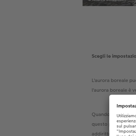
Scegli le impostazi
L'aurora boreale pu
l'aurora boreale è v
Quando c'è la luna, 
questo può essere u
addirittura la fa sp