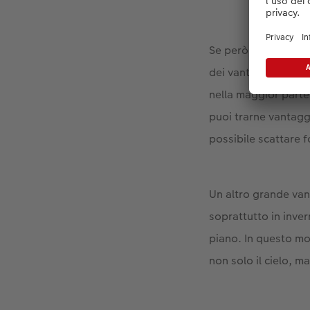
Se però le aurore bo
dei vantaggi. Ad es
nella maggior parte
puoi trarne vantagg
possibile scattare f
Un altro grande van
soprattutto in invern
piano. In questo mo
non solo il cielo, m