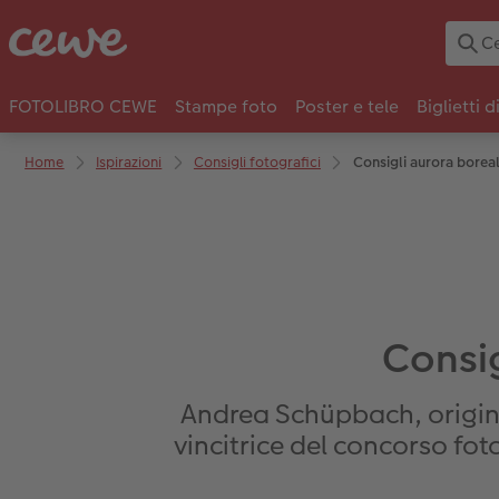
FOTOLIBRO CEWE
Stampe foto
Poster e tele
Biglietti d
Home
Ispirazioni
Consigli fotografici
Consigli aurora borea
Consig
Andrea Schüpbach, origin
vincitrice del concorso fot