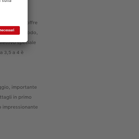
e della luna offre
. In questo modo,
iettivo speciale
a 3,5 a 4 è
aggio, importante
ettagli in primo
do impressionante