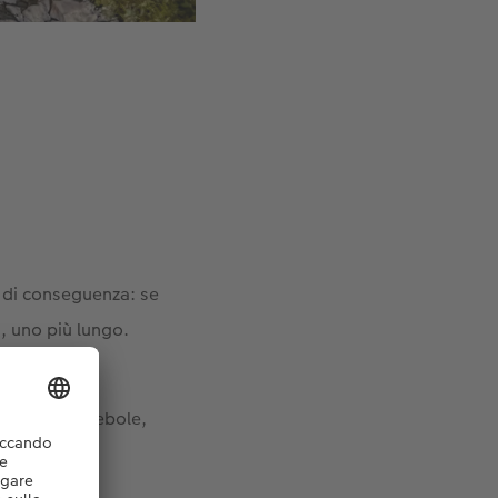
e di conseguenza: se
a, uno più lungo.
a boreale è debole,
no visibile o