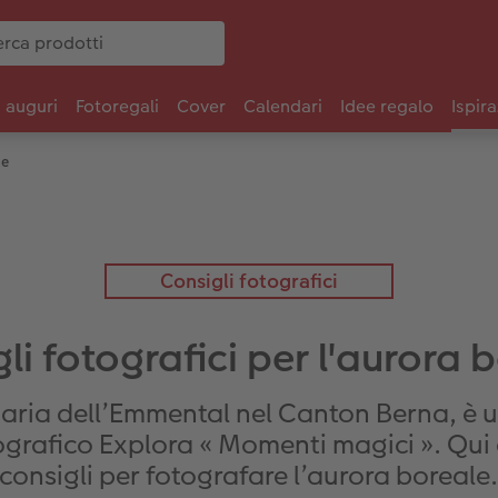
i auguri
Fotoregali
Cover
Calendari
Idee regalo
Ispira
le
Consigli fotografici
li fotografici per l'aurora 
aria dell’Emmental nel Canton Berna, è u
ografico Explora « Momenti magici ». Qui c
consigli per fotografare l’aurora boreale