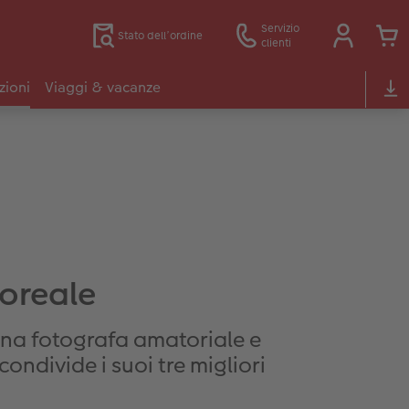
Servizio
Stato dell’ordine
clienti
zioni
Viaggi & vacanze
boreale
na fotografa amatoriale e
ondivide i suoi tre migliori
.