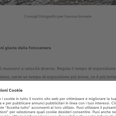
Consigli fotografici per l'aurora boreale
oni giuste della fotocamera
ò muoversi a velocità diverse. Regola il tempo di esposizion
eloce, serve un tempo di esposizione più breve, se è più lent
soprattutto se piena, spesso c'è un sacco di luce. Se l'auror
n problema, perché la luce forte della luna rende l'aurora me
arire. Questo rende molto più difficile vederla e fotografarla.