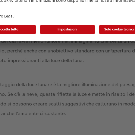
reali sono ben visibili nonostante il cielo più luminoso, la luc
empio, puoi tenere bassa la sensibilità ISO della fotocamera
 dei casi avrai meno rumore nell'immagine. Anche senza un ob
io, perché anche con unobiettivo standard con un'apertura d
oto impressionanti alla luce della luna.
taggio della luce lunare è la migliore illuminazione del paes
o. Se c'è la neve, questa riflette la luce e mette in risalto i d
do si possono creare scatti suggestivi che catturano in mo
a anche l'ambiente circostante.