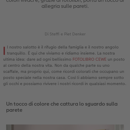
Custodia personalizzata
Nature Prints
Poster con mappa
Altre occasioni
Giochi
Cover in silicone
Calendari da parete con design
per il compleanno
Matrimonio
allegria sulle pareti.
Tasca interna
Poster premium
Collage fotografico
Biglietti pieghevoli
Scuola e ufficio
Cover rigide
Calendario da parete A4
Regali per la festa della mamma
Annuario
nze
FOTOLIBRO CEWE Kids
Set di foto
hexxas
Foto biglietti
Animali domestici
Cover in pelle
Calendario da parete A4 Panoramico
Regali d’addio
Concorsi fotografici
Di Steffi e Piet Denker
Copertina in pelle e lino
Foto adesivi
Plexiglas
Cartoline postali
Faber-Castell
Cover in legno
Calendario da parete A3
Fotoregali per Pasqua
Storie dei clienti
I
l nostro salotto è il rifugio della famiglia e il nostro angolo
 & App
tranquillo. È qui che viviamo e ridiamo insieme. La nostra
Primi passi
Foto istantanee
Poster in alluminio
Cartoline singole con spedizione diretta
Stampe artistiche
Cover cellulare con tracolla
Calendario da tavolo quadrato
per gli sposi
ultima idea: dare ad ogni bellissimo
FOTOLIBRO CEWE
un posto
al centro della nostra vita. Non da qualche parte su uno
scaffale, ma proprio qui, come ricordi colorati che occupano un
Come ordinare
Fototessere biometriche
Foto su legno
CEWE myPhotos
Foto-box regalo
Con design
CEWE myPhotos
per l’addio al nubilato
posto speciale nella nostra casa. Così li abbiamo sempre sotto
gli occhi e possiamo rivivere i nostri ricordi in qualsiasi momento.
Esempi di clienti
Accessori
Poster Gallery
Idee regalo
CEWE myPhotos
Accessori
Storie dei clienti
CEWE myPhotos
Poster su forex
Buono regalo CEWE
Un tocco di colore che cattura lo sguardo sulla
parete
Coffeetable Book «Art Collection»
Mosaico
CEWE myPhotos
CEWE myPhotos
Consigli decorazione murale
Barattolo per croccantini con foto