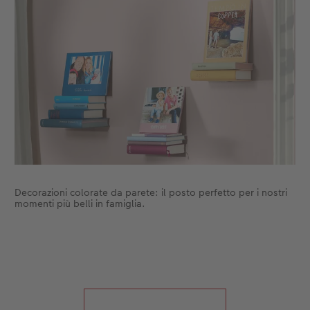
Accessori
CEWE myPhotos
Novità
Accessori
Decorazioni colorate da parete: il posto perfetto per i nostri
momenti più belli in famiglia.