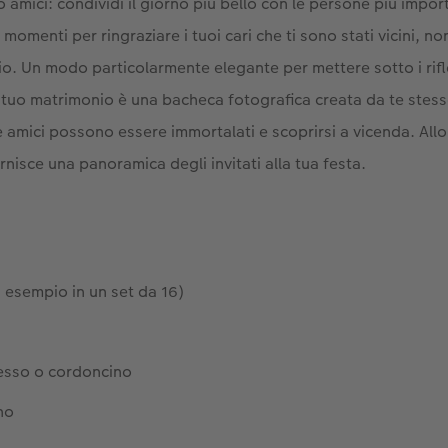
o amici: condividi il giorno più bello con le persone più import
 momenti per ringraziare i tuoi cari che ti sono stati vicini, n
o. Un modo particolarmente elegante per mettere sotto i rifle
 tuo matrimonio è una bacheca fotografica creata da te stes
 e amici possono essere immortalati e scoprirsi a vicenda. All
nisce una panoramica degli invitati alla tua festa.
 esempio in un set da 16)
pesso o cordoncino
no