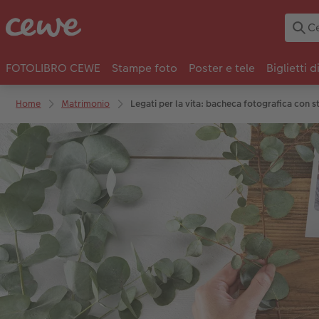
FOTOLIBRO CEWE
Stampe foto
Poster e tele
Biglietti d
Home
Matrimonio
Legati per la vita: bacheca fotografica con 