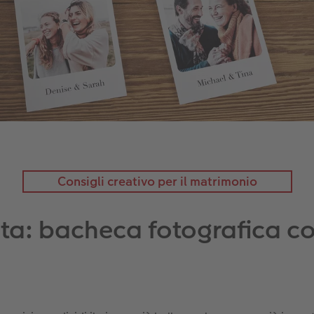
Consigli creativo per il matrimonio
vita: bacheca fotografica c