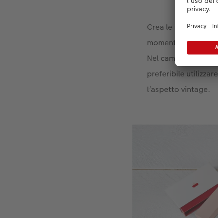
Crea le tue stampe 
momenti speciali (f
Nel campo di testo 
preferibile utilizza
l’aspetto vintage.