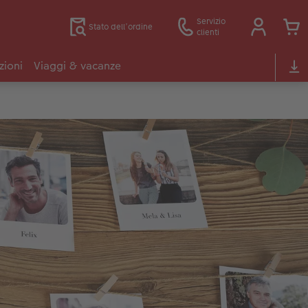
Servizio
Stato dell’ordine
clienti
zioni
Viaggi & vacanze