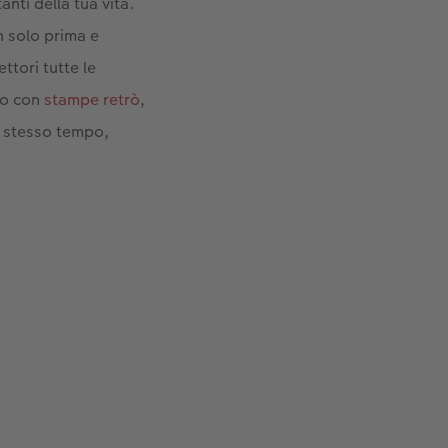
anti della tua vita.
on solo prima e
ttori tutte le
so con
stampe retrò
,
o stesso tempo,