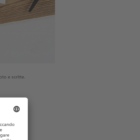
to e scritte.
trò.