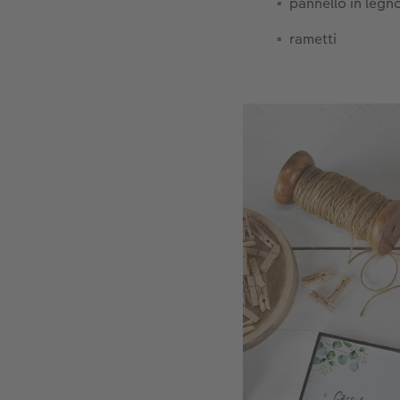
pannello in legn
rametti