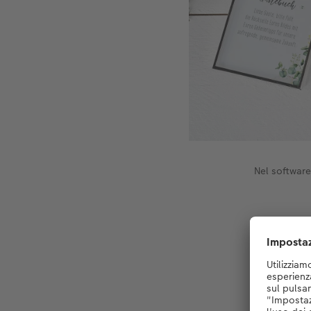
Nel software
Ord