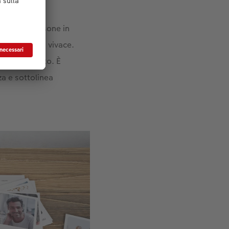
aggono le persone in
a ancora più vivace.
personalizzato. È
za e sottolinea