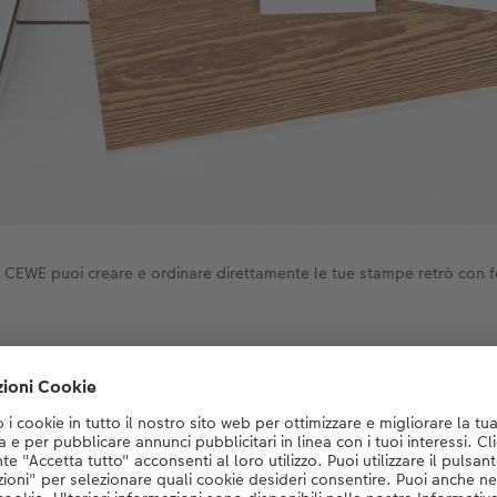
 CEWE puoi creare e ordinare direttamente le tue stampe retrò con fo
ina direttamente qui le nostre stampe re
Crea ora