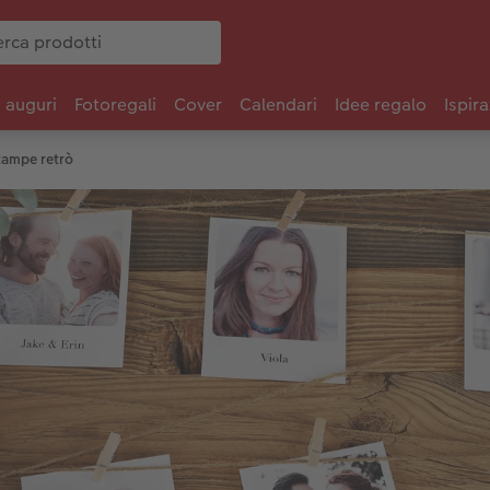
i auguri
Fotoregali
Cover
Calendari
Idee regalo
Ispira
stampe retrò