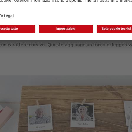
retrò con il
Software CEWE
. È meglio utilizzare foto che ritr
elici). Questo aggiunge un tocco personale e rende la bachec
delle stampe retrò c’è spazio per i nomi o per un messaggio 
re un carattere corsivo. Questo aggiunge un tocco di leggerez