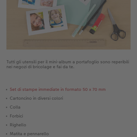
Accessori
CEWE myPhotos
Novità
Accessori
Tutti gli utensili per il mini-album a portafoglio sono reperibili
nei negozi di bricolage e fai da te.
Set di stampe immediate in formato 50 x 70 mm
Cartoncino in diversi colori
Colla
Forbici
Righello
Matita e pennarello