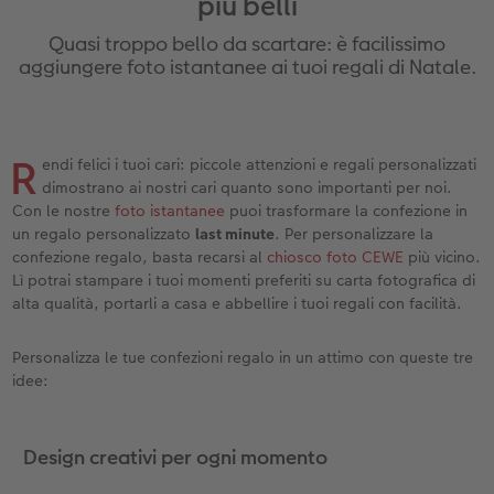
più belli
Custodia personalizzata
Nature Prints
Poster con mappa
Altre occasioni
Giochi
Cover in silicone
Calendari da parete con design
per il compleanno
Matrimonio
Quasi troppo bello da scartare: è facilissimo
Tasca interna
Poster premium
Collage fotografico
Biglietti pieghevoli
Scuola e ufficio
Cover rigide
Calendario da parete A4
Regali per la festa della mamma
Annuario
aggiungere foto istantanee ai tuoi regali di Natale.
nze
FOTOLIBRO CEWE Kids
Set di foto
hexxas
Foto biglietti
Animali domestici
Cover in pelle
Calendario da parete A4 Panoramico
Regali d’addio
Concorsi fotografici
R
endi felici i tuoi cari: piccole attenzioni e regali personalizzati
Copertina in pelle e lino
Foto adesivi
Plexiglas
Cartoline postali
Faber-Castell
Cover in legno
Calendario da parete A3
Fotoregali per Pasqua
Storie dei clienti
 & App
dimostrano ai nostri cari quanto sono importanti per noi.
Con le nostre
foto istantanee
puoi trasformare la confezione in
Primi passi
Foto istantanee
Poster in alluminio
Cartoline singole con spedizione diretta
Stampe artistiche
Cover cellulare con tracolla
Calendario da tavolo quadrato
per gli sposi
un regalo personalizzato
last minute
. Per personalizzare la
confezione regalo, basta recarsi al
chiosco foto CEWE
più vicino.
Come ordinare
Fototessere biometriche
Foto su legno
CEWE myPhotos
Foto-box regalo
Con design
CEWE myPhotos
per l’addio al nubilato
Lì potrai stampare i tuoi momenti preferiti su carta fotografica di
alta qualità, portarli a casa e abbellire i tuoi regali con facilità.
Esempi di clienti
Accessori
Poster Gallery
Idee regalo
CEWE myPhotos
Accessori
Personalizza le tue confezioni regalo in un attimo con queste tre
Storie dei clienti
CEWE myPhotos
Poster su forex
Buono regalo CEWE
idee:
Coffeetable Book «Art Collection»
Mosaico
CEWE myPhotos
Design creativi per ogni momento
CEWE myPhotos
Consigli decorazione murale
Barattolo per croccantini con foto