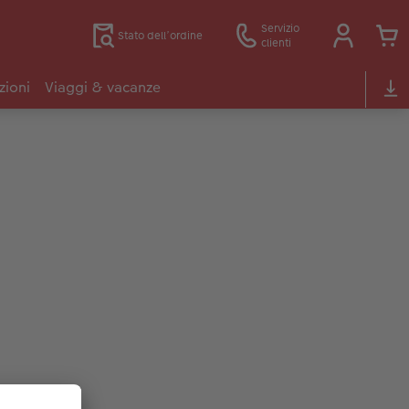
Servizio
Stato dell’ordine
clienti
zioni
Viaggi & vacanze