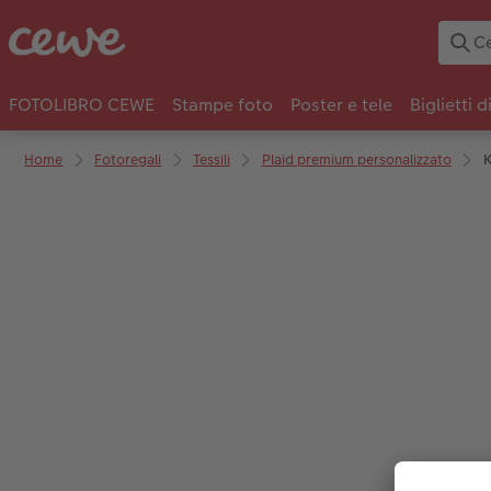
FOTOLIBRO CEWE
Stampe foto
Poster e tele
Biglietti d
Home
Fotoregali
Tessili
Plaid premium personalizzato
K