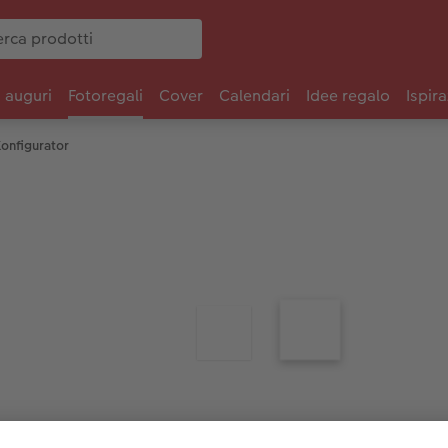
i auguri
Fotoregali
Cover
Calendari
Idee regalo
Ispira
onfigurator