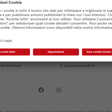
Konfigurator wird geladen...
Spedizione
Qualità e sicurezza
Servizio foto
La gamma prodotti
e, non esitare a contattarci dal lunedì alla domenica dalle 9:00 alle 2