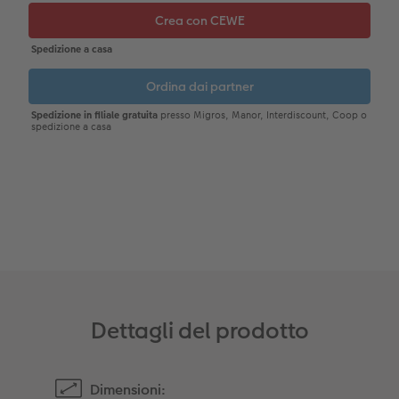
CEWE myPhotos
Consigli decorazione murale
Barattolo per croccantini con foto
Accessori
CEWE myPhotos
Novità
Accessori
Dettagli del prodotto
Dimensioni: