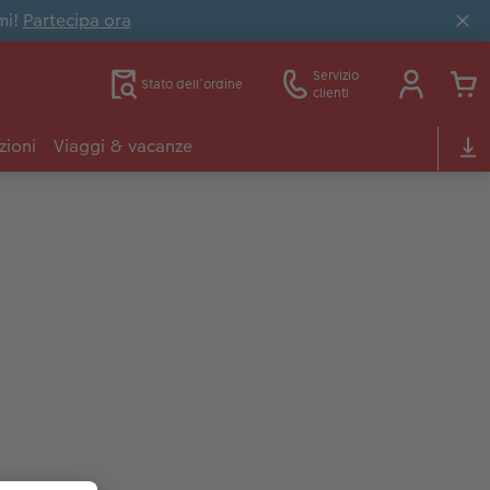
mi!
Partecipa ora
Servizio
Stato dell’ordine
clienti
zioni
Viaggi & vacanze