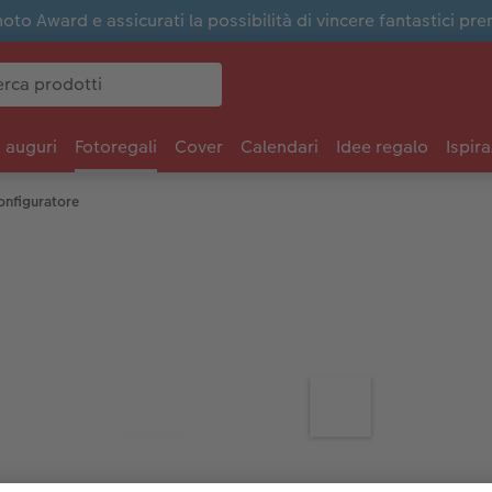
to Award e assicurati la possibilità di vincere fantastici pre
i auguri
Fotoregali
Cover
Calendari
Idee regalo
Ispira
onfiguratore