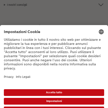
I nostri consigli
Se hai domande sui prodotti o sull'ordine, non esitare a contattarci dal
lunedì alla domenica dalle 9:00 alle 20:00 (esclusi i giorni festivi) al
numero di telefono
044 499 10 35
dal lunedì alla domenica, dalle 9:00 alle
20:00 (festività escluse)
DE
|
FR
|
IT
*Tutti i PVC si intendono IVA inclusa ed eventuali spese di spedizione escluse come
da
listino prezzi.
Il prodotto mostrato potrebbe avere un prezzo più alto.
|
Termini e condizioni
|
Privacy
|
Info legali