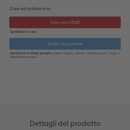
Crea ed ordina ora:
CEWE myPhotos
Consigli decorazione murale
Barattolo per croccantini con foto
Accessori
CEWE myPhotos
Novità
Accessori
Dettagli del prodotto