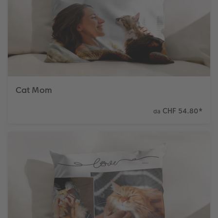
Accessori
CEWE myPhotos
Novità
Accessori
Cat Mom
CHF 54.80
*
da