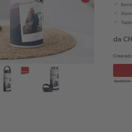
Borra
Stam
Tapp
da C
Crea ed 