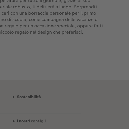
peratura per tutto il giorno e, grazie al suo
eriale robusto, ti delizierà a lungo. Sorprendi i
i cari con una borraccia personale per il primo
rno di scuola, come compagna delle vacanze o
e regalo per un’occasione speciale, oppure fatti
piccolo regalo nel design che preferisci.
Sostenibilità
I nostri consigli