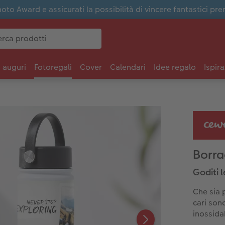
to Award e assicurati la possibilità di vincere fantastici pre
i auguri
Fotoregali
Cover
Calendari
Idee regalo
Ispira
Borra
Goditi 
Che sia 
cari son
inossida