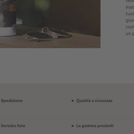
tem
mat
tuo
gio
com
un 
Spedizione
Qualità e sicurezza
Servizio foto
La gamma prodotti