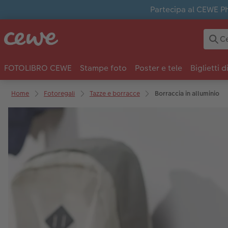
Partecipa al CEWE Pho
FOTOLIBRO CEWE
Stampe foto
Poster e tele
Biglietti d
Home
Fotoregali
Tazze e borracce
Borraccia in alluminio