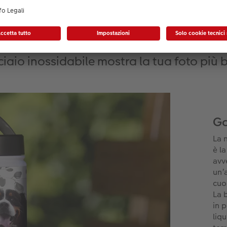
Piacere ad ogni sorso
iaio inossidabile mostra la tua foto più be
Go
La 
è l
avv
un’
cuo
La 
in p
liq