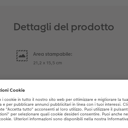
Dettagli del prodotto
Area stampabile:
21,2 x 15,5 cm
Designs
Selezione di diverse proposte
di design