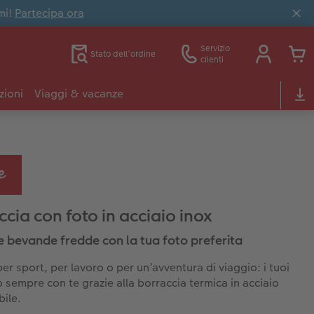
mi!
Partecipa ora
Servizio
Stato dell’ordine
clienti
zioni
Viaggi & vacanze
ccia con foto in acciaio inox
le bevande fredde con la tua foto preferita
per sport, per lavoro o per un’avventura di viaggio: i tuoi
o sempre con te grazie alla borraccia termica in acciaio
bile.