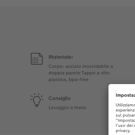
Materiale:
Corpo: acciaio inossidabile a
doppia parete Tappo a vite:
plastica, bpa-free
Consiglio
Lavaggio a mano