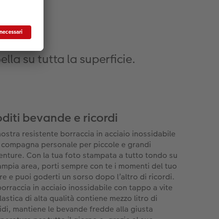
lla su tutta la superficie.
diti bevande e ricordi
nostra resistente borraccia in acciaio inossidabile
a compagna personale per piccole e grandi
enture. Con la tua foto stampata a tutto tondo su
ampia area, porti sempre con te i momenti del tuo
re e puoi goderti un sorso dopo l’altro di ricordi.
borraccia in acciaio inossidabile con tappo a vite
lastica di alta qualità contiene mezzo litro di
uidi, mantiene le bevande fredde alla giusta