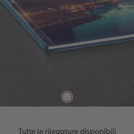
Copertina rigida
La copertina rigida è caratterizzata da una
rilegatura rigida e particolarmente resistente che
protegge le tue foto.
Qualità e robustezza
Dorso del fotolibro grande e
personalizzabile
Sono disponibili pregiate finiture oro,
argento o vernice effetto laccato
Aspetto brillante della copertina rigida
Nuovo:
A seconda della scelta della
carta, è disponibile anche una copertina
opaca per la tua copertina rigida.
Maggiori informazioni
Tutte le rilegature disponibili