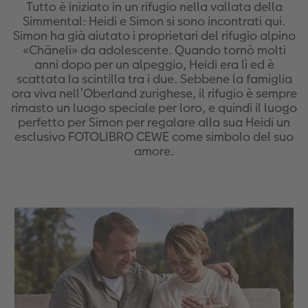
Custodia personalizzata
Nature Prints
Poster con mappa
Altre occasioni
Giochi
Cover in silicone
Calendari da parete con design
per il compleanno
Matrimonio
Tutto è iniziato in un rifugio nella vallata della
Simmental: Heidi e Simon si sono incontrati qui.
Simon ha già aiutato i proprietari del rifugio alpino
Tasca interna
Poster premium
Collage fotografico
Biglietti pieghevoli
Scuola e ufficio
Cover rigide
Calendario da parete A4
Regali per la festa della mamma
Annuario
«Chäneli» da adolescente. Quando tornò molti
anni dopo per un alpeggio, Heidi era lì ed è
nze
FOTOLIBRO CEWE Kids
Set di foto
hexxas
Foto biglietti
Animali domestici
Cover in pelle
Calendario da parete A4 Panoramico
Regali d’addio
Concorsi fotografici
scattata la scintilla tra i due. Sebbene la famiglia
ora viva nell’Oberland zurighese, il rifugio è sempre
Copertina in pelle e lino
Foto adesivi
Plexiglas
Cartoline postali
Faber-Castell
Cover in legno
Calendario da parete A3
Fotoregali per Pasqua
Storie dei clienti
rimasto un luogo speciale per loro, e quindi il luogo
 & App
perfetto per Simon per regalare alla sua Heidi un
esclusivo FOTOLIBRO CEWE come simbolo del suo
Primi passi
Foto istantanee
Poster in alluminio
Cartoline singole con spedizione diretta
Stampe artistiche
Cover cellulare con tracolla
Calendario da tavolo quadrato
per gli sposi
amore.
Come ordinare
Fototessere biometriche
Foto su legno
CEWE myPhotos
Foto-box regalo
Con design
CEWE myPhotos
per l’addio al nubilato
Esempi di clienti
Accessori
Poster Gallery
Idee regalo
CEWE myPhotos
Accessori
CEWE myPhotos
Poster su forex
Buono regalo CEWE
Storie dei clienti
Coffeetable Book «Art Collection»
Mosaico
CEWE myPhotos
CEWE myPhotos
Consigli decorazione murale
Barattolo per croccantini con foto