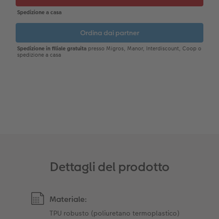
CEWE myPhotos
Consigli decorazione murale
Barattolo per croccantini con foto
Accessori
CEWE myPhotos
Novità
Accessori
Dettagli del prodotto
Materiale:
TPU robusto (poliuretano termoplastico)