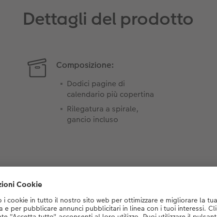
Dettagli del prodotto
Composizione:
Dodici pagine di
calendario più copertina
Rilegatura a spirale,
gancio incluso