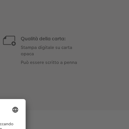
Qualità della carta:
Stampa digitale su carta
opaca
Può essere scritto a penna