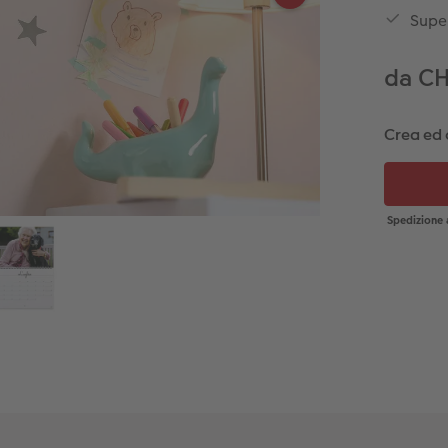
Super
da C
Crea ed 