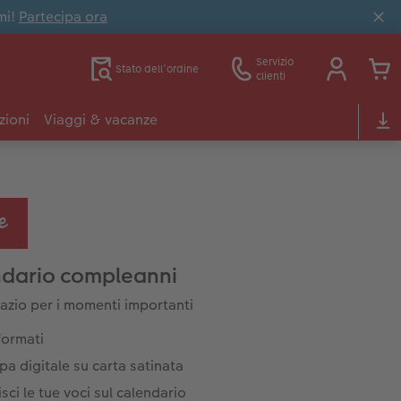
mi!
Partecipa ora
Servizio
Stato dell’ordine
clienti
zioni
Viaggi & vacanze
dario compleanni
azio per i momenti importanti
formati
a digitale su carta satinata
isci le tue voci sul calendario