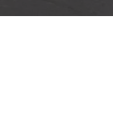
Stampa digitale opaca
Colori saturi, aspetto satinato
Il tipo di carta di alta qualità per la stampa
digitale con uno spessore di 250 g/m² e
superficie satinata ti permette di annotare gli
appuntamenti con un pennarello.
Maggiori informazioni