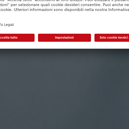
pato sulla nostra carta di a
 sulla stampa digitale di alta qualità su 