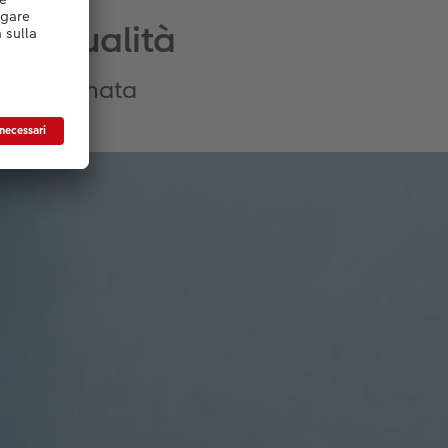
lta qualità
carta satinata