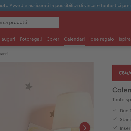
to Award e assicurati la possibilità di vincere fantastici pre
i auguri
Fotoregali
Cover
Calendari
Idee regalo
Ispira
eanni
Calen
Tanto sp
Due 
Stamp
Inser