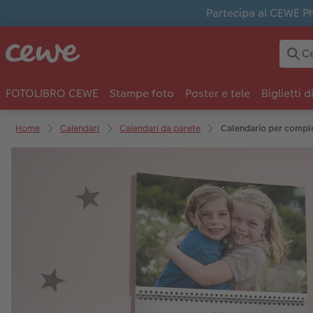
Partecipa al CEWE Pho
FOTOLIBRO CEWE
Stampe foto
Poster e tele
Biglietti d
Home
Calendari
Calendari da parete
Calendario per compl