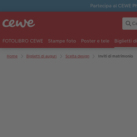
Partecipa al CEWE Pho
FOTOLIBRO CEWE
Stampe foto
Poster e tele
Biglietti d
Home
Biglietti di auguri
Scelta design
Inviti di matrimonio