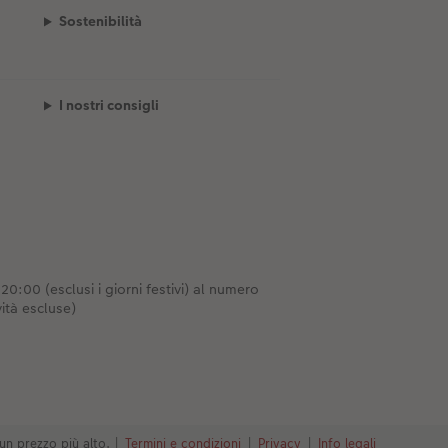
Sostenibilità
I nostri consigli
0:00 (esclusi i giorni festivi) al numero
ità escluse)
un prezzo più alto.
|
Termini e condizioni
|
Privacy
|
Info legali