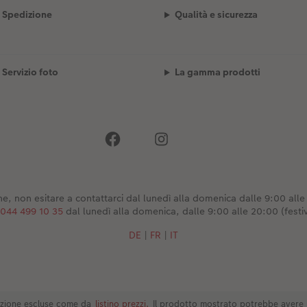
Spedizione
Qualità e sicurezza
Servizio foto
La gamma prodotti
e, non esitare a contattarci dal lunedì alla domenica dalle 9:00 alle 2
044 499 10 35
dal lunedì alla domenica, dalle 9:00 alle 20:00 (festiv
DE
|
FR
|
IT
dizione escluse come da
listino prezzi.
Il prodotto mostrato potrebbe avere 