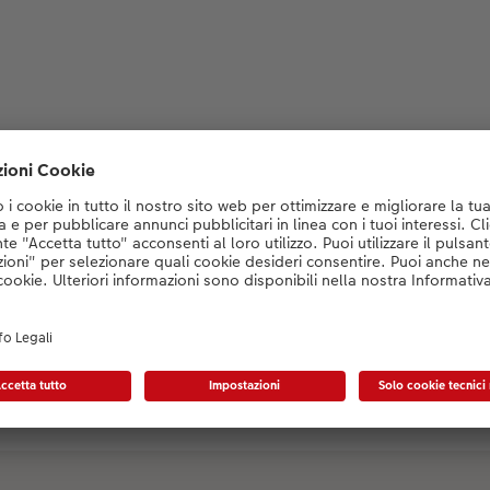
Designauswahl wird geladen...
tesso le partecipazioni di 
iti di nozze personalizzati in modo facile