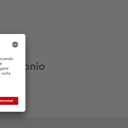
matrimonio
 e veloce