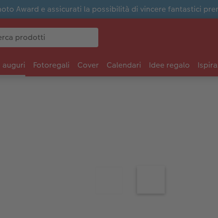
to Award e assicurati la possibilità di vincere fantastici pre
i auguri
Fotoregali
Cover
Calendari
Idee regalo
Ispira