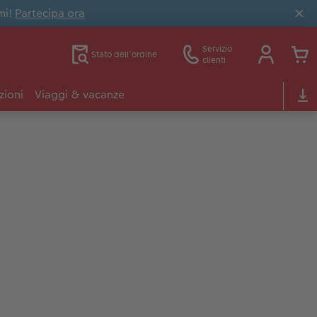
mi!
Partecipa ora
Servizio
Stato dell’ordine
clienti
zioni
Viaggi & vacanze