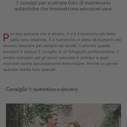
Custodia personalizzata
Nature Prints
Poster con mappa
Altre occasioni
Giochi
Cover in silicone
Calendari da parete con design
per il compleanno
Matrimonio
7 consigli per scattare foto di matrimonio
autentiche che trasmettono emozioni vere.
Tasca interna
Poster premium
Collage fotografico
Biglietti pieghevoli
Scuola e ufficio
Cover rigide
Calendario da parete A4
Regali per la festa della mamma
Annuario
nze
FOTOLIBRO CEWE Kids
Set di foto
hexxas
Foto biglietti
Animali domestici
Cover in pelle
Calendario da parete A4 Panoramico
Regali d’addio
Concorsi fotografici
P
er due persone che si amano, il sì è il momento più bello
della loro relazione. E il matrimonio è pieno di momenti che
Copertina in pelle e lino
Foto adesivi
Plexiglas
Cartoline postali
Faber-Castell
Cover in legno
Calendario da parete A3
Fotoregali per Pasqua
Storie dei clienti
devono rimanere per sempre nei ricordi. Catturare queste
 & App
emozioni è spesso il compito di un fotografo professionista. Il
Primi passi
Foto istantanee
Poster in alluminio
Cartoline singole con spedizione diretta
Stampe artistiche
Cover cellulare con tracolla
Calendario da tavolo quadrato
per gli sposi
nostro consiglio per gli sposi: pensate in anticipo a quali
momenti volete assolutamente immortalare. Perché un giorno
speciale merita foto speciali.
Come ordinare
Fototessere biometriche
Foto su legno
CEWE myPhotos
Foto-box regalo
Con design
CEWE myPhotos
per l’addio al nubilato
Esempi di clienti
Accessori
Poster Gallery
Idee regalo
CEWE myPhotos
Accessori
Consiglio 1: autentico e sincero
Storie dei clienti
CEWE myPhotos
Poster su forex
Buono regalo CEWE
Coffeetable Book «Art Collection»
Mosaico
CEWE myPhotos
CEWE myPhotos
Consigli decorazione murale
Barattolo per croccantini con foto