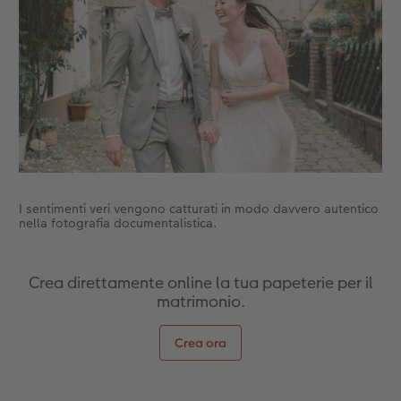
Accessori
CEWE myPhotos
Novità
Accessori
I sentimenti veri vengono catturati in modo davvero autentico
nella fotografia documentalistica.
Crea direttamente online la tua papeterie per il
matrimonio.
Crea ora