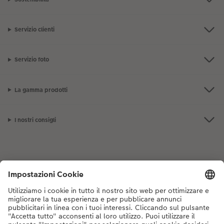
Servizio clienti
Servizio foto
La gamma prodotti
I nostri consigli
Se hai domande sui prodotti o sull'ordine, non esitare a contattarci dal
lunedì alla domenica dalle 9:00 alle 20:00 (esclusi i giorni festivi) al
numero di telefono
044 499 10 35
dal lunedì alla domenica, dalle 9:00 alle