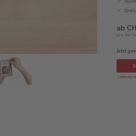
Hoch
Dreis
ab C
pro 5er S
Jetzt ges