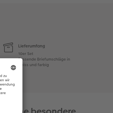
Lieferumfang
10er Set
Passende Briefumschläge in
weiss und farbig
Sie eine besondere