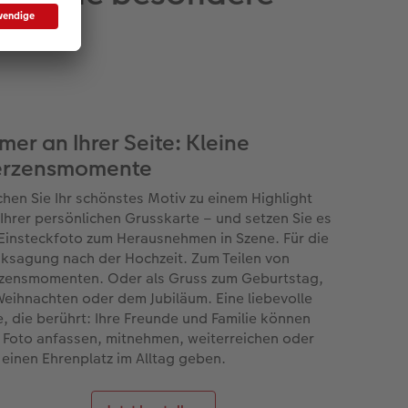
mer an Ihrer Seite: Kleine
rzensmomente
hen Sie Ihr schönstes Motiv zu einem Highlight
 Ihrer persönlichen Grusskarte – und setzen Sie es
 Einsteckfoto zum Herausnehmen in Szene. Für die
ksagung nach der Hochzeit. Zum Teilen von
zensmomenten. Oder als Gruss zum Geburtstag,
Weihnachten oder dem Jubiläum. Eine liebevolle
e, die berührt: Ihre Freunde und Familie können
 Foto anfassen, mitnehmen, weiterreichen oder
 einen Ehrenplatz im Alltag geben.