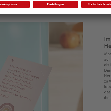
Botschaft
Im
He
Mac
auf
als
Dan
Her
zu 
Ide
das
ihm