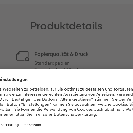
Produktdetails
Papierqualität & Druck
Standardpapier
Trägerkarte: 300 g/m²
Einsteckfoto: 250 g/m²
Hochwertiger Digitaldruck in
matter Optik
rzensmotiv und verschenken 