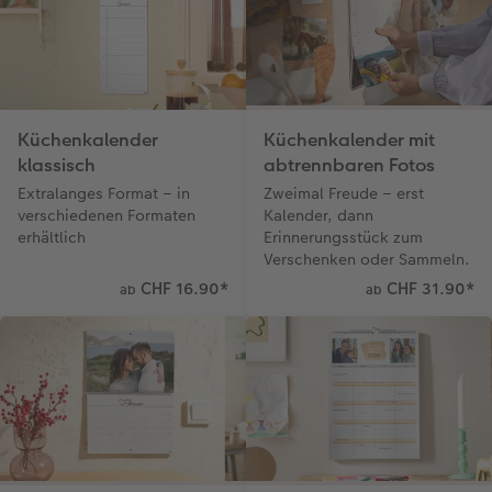
Kundenbeispiele
CEWE myPhotos
Hartschaum
CEWE Geschenkgutschein
Kundengeschichten
Mehrteiler
CEWE myPhotos
Coffeetable Book «Art Collection»
Wandgestaltung
Foto-Leckerlidose
Küchenkalender
Küchenkalender mit
klassisch
abtrennbaren Fotos
CEWE FOTOBUCH per PDF
CEWE myPhotos
Neuheiten
Extralanges Format – in
Zweimal Freude – erst
verschiedenen Formaten
Kalender, dann
CEWE myPhotos
Zubehör
erhältlich
Erinnerungsstück zum
Verschenken oder Sammeln.
Zubehör
CHF 16.90
*
CHF 31.90
*
ab
ab