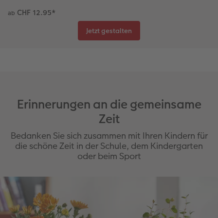
CHF 12.95
*
ab
Coffeetable Book «Art Collection»
Wandgestaltung
Foto-Leckerlidose
Jetzt gestalten
CEWE FOTOBUCH per PDF
CEWE myPhotos
Neuheiten
CEWE myPhotos
Zubehör
Zubehör
Erinnerungen an die gemeinsame
Zeit
Bedanken Sie sich zusammen mit Ihren Kindern für
die schöne Zeit in der Schule, dem Kindergarten
oder beim Sport