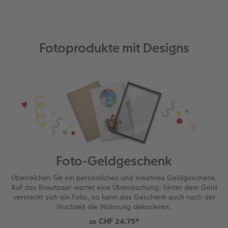
CEWE FOTOBUCH per PDF
CEWE myPhotos
Neuheiten
CEWE myPhotos
Zubehör
Fotoprodukte mit Designs
Zubehör
Foto-Geldgeschenk
Überreichen Sie ein persönliches und kreatives Geldgeschenk.
Auf das Brautpaar wartet eine Überraschung: hinter dem Geld
versteckt sich ein Foto, so kann das Geschenk auch nach der
Hochzeit die Wohnung dekorieren.
CHF 24.75
*
ab