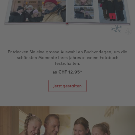
Coffeetable Book «Art Collection»
Wandgestaltung
Foto-Leckerlidose
CEWE FOTOBUCH per PDF
CEWE myPhotos
Neuheiten
CEWE myPhotos
Zubehör
Entdecken Sie eine grosse Auswahl an Buchvorlagen, um die
Zubehör
schönsten Momente Ihres Jahres in einem Fotobuch
festzuhalten.
CHF 12.95
*
ab
Jetzt gestalten