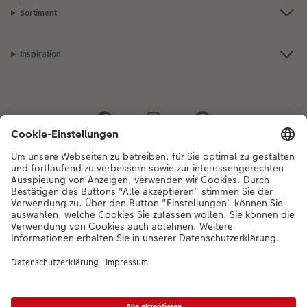
Sortiment
Inspiration
Bei Fragen zu Produkten oder der Bestellung können Sie uns gerne von
Montag bis Samstag von 8:00 – 20:00 Uhr und Sonntag von 10:00 –
20:00 Uhr (gesetzliche Feiertage ausgenommen) unter der
Telefonnummer
044 499 01 21
kontaktieren.
DE
|
FR
|
IT
* Die UVP gelten inkl. MWST zzgl. Versandkosten (ggf. auch bei Filialabholung) gem.
Preisliste
Das abgebildete Produkt hat ggfs. einen höheren Preis.