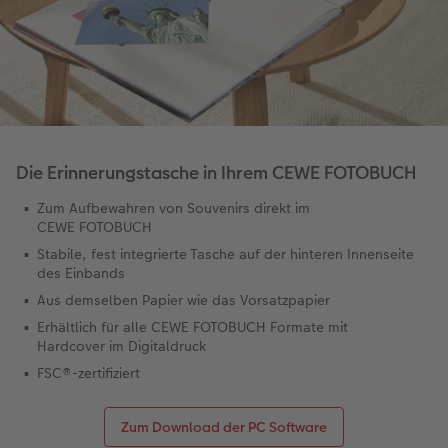
Coffeetable Book «Art Collection»
Wandgestaltung
Foto-Leckerlidose
CEWE FOTOBUCH per PDF
CEWE myPhotos
Neuheiten
CEWE myPhotos
Zubehör
Die Erinnerungstasche in Ihrem CEWE FOTOBUCH
Zubehör
Zum Aufbewahren von Souvenirs direkt im
CEWE FOTOBUCH
Stabile, fest integrierte Tasche auf der hinteren Innenseite
des Einbands
Aus demselben Papier wie das Vorsatzpapier
Erhältlich für alle CEWE FOTOBUCH Formate mit
Hardcover im Digitaldruck
FSC®-zertifiziert
Zum Download der PC Software