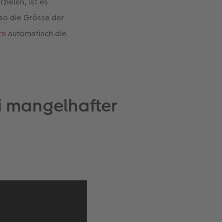
rzielen, ist es
lso die Grösse der
re
automatisch die
 mangelhafter