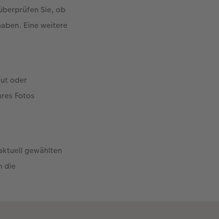
überprüfen Sie, ob
haben. Eine weitere
gut oder
hres Fotos
aktuell gewählten
h die