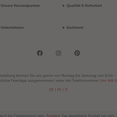
Unsere Versandpartner
Qualität & Sicherheit
Unternehmen
Sortiment
Bestellung können Sie uns gerne von Montag bis Samstag von 8:00 –
tzliche Feiertage ausgenommen) unter der Telefonnummer
044 499 0
DE
|
FR
|
IT
auch bei Filialabholung) gem.
Preisliste
Das abgebildete Produkt hat ggfs. 