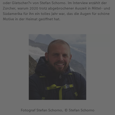
oder Gletscher?» von Stefan Schorno. Im Interview erzählt der
Zürcher, warum 2020 trotz abgebrochener Auszeit in Mittel- und
CEWE FOTOBUCH per PDF
CEWE myPhotos
Neuheiten
Südamerika für ihn ein tolles Jahr war, das die Augen für schöne
Motive in der Heimat geöffnet hat.
CEWE myPhotos
Zubehör
Zubehör
Fotograf Stefan Schorno, © Stefan Schorno