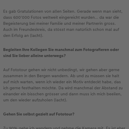
Es gab Gratulationen von allen Seiten. Gerade wenn man sieht,
dass 600'000 Fotos weltweit eingereicht wurden… da war die
Begeisterung bei meiner Familie und meiner Partnerin gross.
Auch im Freundeskreis, da stösst man natürlich schon mal auf
den Erfolg an (lacht).
Begleiten Ihre Kollegen Sie manchmal zum Fotografieren oder
sind Sie lieber alleine unterwegs?
Auf Fototour gehen wir nicht unbedingt, wir gehen aber gerne
zusammen in den Bergen wandern. Ab und zu müssen sie halt
auf mich warten, wenn ich wieder ein Motiv entdeckt habe, das
ich gerne festhalten möchte. Da wird manchmal der Abstand zu
einander ein bisschen grösser und dann muss ich mich beeilen,
um den wieder aufzuholen (lacht).
Gehen Sie selbst gezielt auf Fototour?
Zu 90% gehe ich wandern und nehme die Kamera mit. Es ist eher