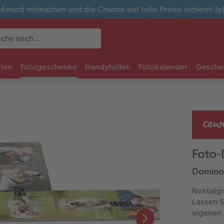
ward mitmachen und die Chance auf tolle Preise sichern!
Je
rten
Fotogeschenke
Handyhüllen
Fotokalender
Gesche
Foto
Domino-
Nostalgi
Lassen S
eigenen 