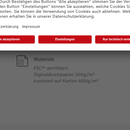
Produktdetails
Material:
FSC®-zertifiziert
Digitaldruckpapier 200g/m²
kaschiert auf Karton 800g/m²