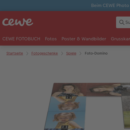
Beim CEWE Photo A
CEWE FOTOBUCH
Fotos
Poster & Wandbilder
Grusska
Startseite
Fotogeschenke
Spiele
Foto-Domino