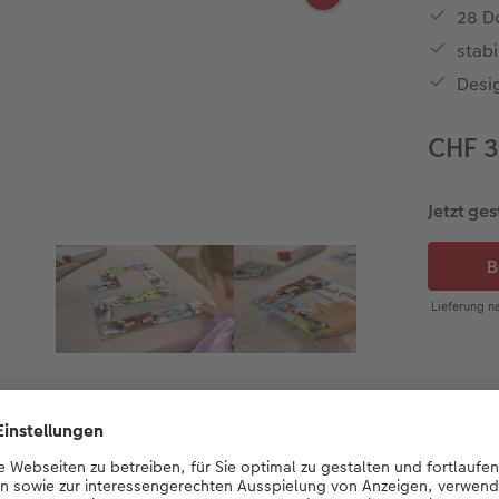
28 D
stabi
Desi
CHF 
Jetzt ges