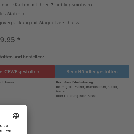
omino-Karten mit Ihren 7 Lieblingsmotiven
les Material
gnverpackung mit Magnetverschluss
39.95
*
talten und bestellen: