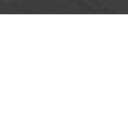
Digitaldruck Matt
Satte Farben, seidenmatter Look
Die hochwertige Papierqualität Digitaldruck
Matt mit einer Stärke von 250 g/m² und
seidenmatter Oberfläche lässt sich gut mit
Stiften beschreiben.