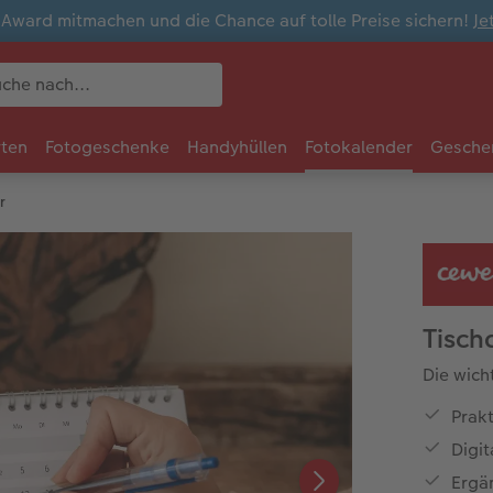
ward mitmachen und die Chance auf tolle Preise sichern!
Je
rten
Fotogeschenke
Handyhüllen
Fotokalender
Gesche
r
Tisch
Die wich
Prak
Digit
Ergä