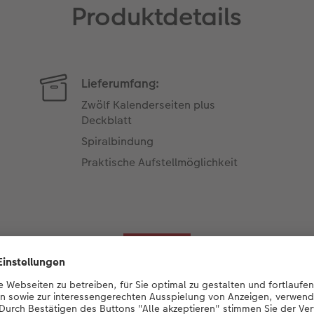
Produktdetails
Lieferumfang:
Zwölf Kalenderseiten plus
Deckblatt
Spiralbindung
Praktische Aufstellmöglichkeit