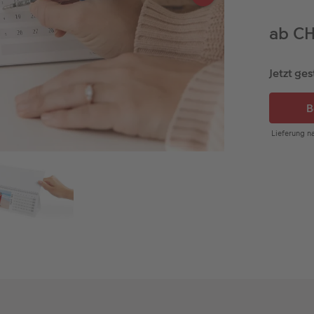
ab CH
Jetzt ges