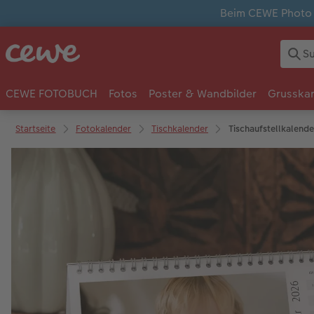
Beim CEWE Photo A
CEWE FOTOBUCH
Fotos
Poster & Wandbilder
Grusska
Startseite
Fotokalender
Tischkalender
Tischaufstellkalende