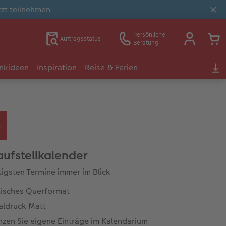
tzt teilnehmen
Persönliche
Auftragsstatus
Beratung
nkideen
Inspiration
Reise & Ferien
aufstellkalender
tigsten Termine immer im Blick
tisches Querformat
aldruck Matt
nzen Sie eigene Einträge im Kalendarium