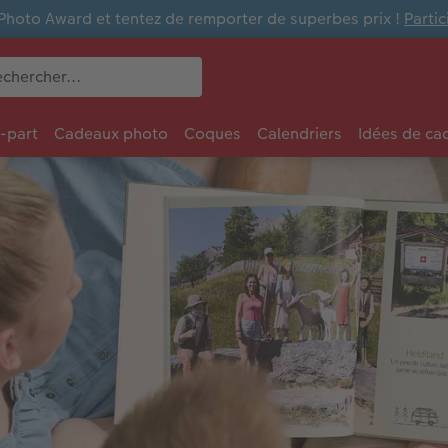
Photo Award et tentez de remporter de superbes prix !
Parti
e-part
Cadeaux photo
Coques
Calendriers
Idées de ca