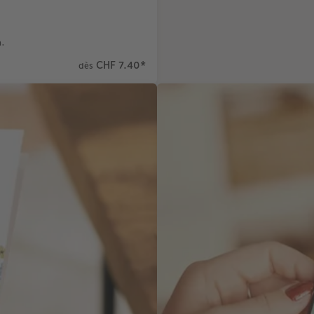
n.
CHF 7.40
*
dès