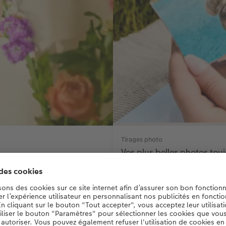
Tirages photo
Vos plus belles photos tou
o murale.
Des souvenirs précieux sous fo
tirages photo mini.
CHF 7.40
*
dès