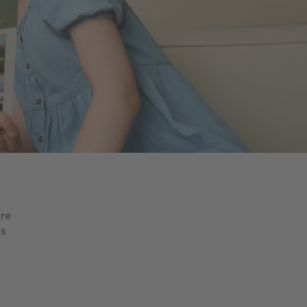
tre
os