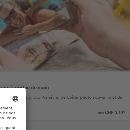
jours à portée de main
rme de tirages photo Premium, de boîtes photo souvenirs et de
CHF 0.19
*
dès