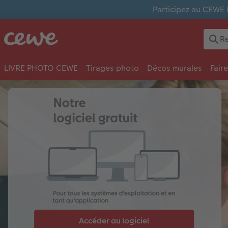
Participez au CEWE 
LIVRE PHOTO CEWE
Tirages photo
Décos murales
Fair