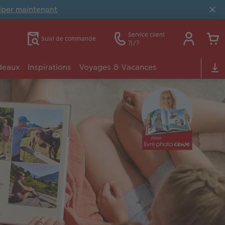
ciper maintenant
Service client
Suivi de commande
7j/7
deaux
Inspirations
Voyages & Vacances