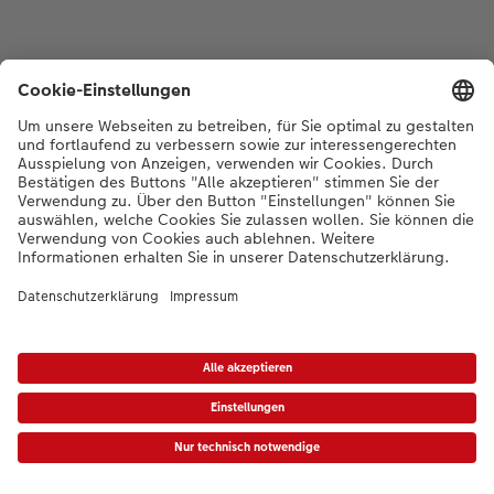
*Die Preise gelten inkl. MWST zzgl. Versandkosten gem.
Preisliste
|
AGB
|
Datenschutz
|
Impressum