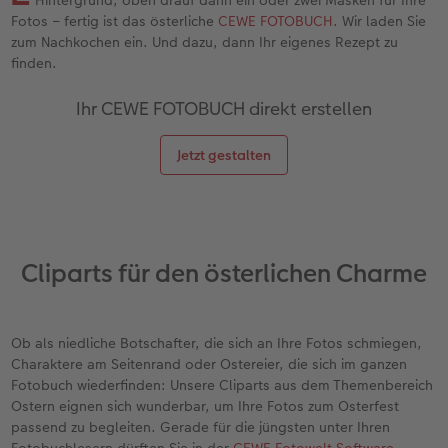
en
Personalisierter Schuber
Nature Prints
Photo Streetmap Poster
Weitere Anlässe
Spiele
Silikonhüllen
Wandkalender mit Design
Zum Geburtstag
Hochzeit
Fotos – fertig ist das österliche
CEWE FOTOBUCH
. Wir laden Sie
zum Nachkochen ein. Und dazu, dann Ihr eigenes Rezept zu
Erinnerungstasche
Premium Poster
Fotocollage
Klappkarten
Schule & Büro
Kunststoffhüllen
Wandkalender A4
Muttertagsgeschenke
Jahrbuch
finden.
n
CEWE FOTOBUCH Kids
Fotosets
hexxas
Fotokarten
Haustiere
Lederhüllen
Wandkalender A4 Panorama
Geschenke zum Abschied
Fotowettbewerbe
Ihr CEWE FOTOBUCH direkt erstellen
Einband mit Leder und Leinen
Fotosticker
Acrylglas
Postkarten
Faber-Castell
Holzhülle
Wandkalender A3
Fotogeschenke zum Osterfest
Kundengeschichten
Jetzt gestalten
 & App
Erste Schritte
Sofortfotos
Alu Dibond
Einzelkarten im Direktversand
Art Prints
Handykette
Tischkalender Quadratisch
für Brautpaare
CEWE Magazin
Bestellwege
Biometrisches Passfoto
Foto auf Holz
CEWE myPhotos
Foto-Geschenkbox
Mit Design
CEWE myPhotos
für den JGA
Cliparts für den österlichen Charme
Webinare
Zubehör
Gallery Print
Geschenkidee
CEWE myPhotos
Zubehör
Kundenbeispiele
CEWE myPhotos
Hartschaum
CEWE Geschenkgutschein
Ob als niedliche Botschafter, die sich an Ihre Fotos schmiegen,
Charaktere am Seitenrand oder Ostereier, die sich im ganzen
Fotobuch wiederfinden: Unsere Cliparts aus dem Themenbereich
Kundengeschichten
Mehrteiler
CEWE myPhotos
Ostern eignen sich wunderbar, um Ihre Fotos zum Osterfest
passend zu begleiten. Gerade für die jüngsten unter Ihren
Coffeetable Book «Art Collection»
Wandgestaltung
Foto-Leckerlidose