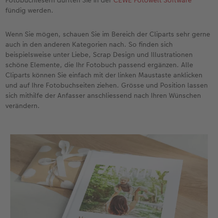
Fotobuchlesern dürften Sie in der
CEWE Fotowelt Software
fündig werden.
CEWE FOTOBUCH per PDF
CEWE myPhotos
Neuheiten
Wenn Sie mögen, schauen Sie im Bereich der Cliparts sehr gerne
CEWE myPhotos
Zubehör
auch in den anderen Kategorien nach. So finden sich
beispielsweise unter Liebe, Scrap Design und Illustrationen
schöne Elemente, die Ihr Fotobuch passend ergänzen. Alle
Zubehör
Cliparts können Sie einfach mit der linken Maustaste anklicken
und auf Ihre Fotobuchseiten ziehen. Grösse und Position lassen
sich mithilfe der Anfasser anschliessend nach Ihren Wünschen
verändern.