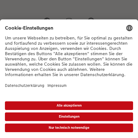
Bei Fragen zu Produkten oder der Bestellung können Sie uns gerne von
Montag bis Samstag von 8:00 – 20:00 Uhr und Sonntag von 10:00 –
20:00 Uhr (gesetzliche Feiertage ausgenommen) unter der
Telefonnummer
044 499 01 21
kontaktieren.
DE
|
FR
|
IT
*Die Preise gelten inkl. MWST zzgl. Versandkosten gem.
Preisliste
Das abgebildete
Produkt hat ggfs. einen höheren Preis.
|
AGB
|
Datenschutz
|
Impressum