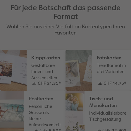
Für jede Botschaft das passende
Format
Wählen Sie aus einer Vielfalt an Kartentypen Ihren
Favoriten
Klappkarten
Fotokarten
Gestaltbare
Trendformat in
Innen- und
drei Varianten
Aussenseiten
CHF 21.35
*
CHF 14.75
*
ab
ab
Postkarten
Tisch- und
Menükarten
Persönliche
Grüsse als
Individualisierbare
kleine
Tischgestaltung
Aufmerksamkeit
CHF 9.80
*
CHF 32.90
*
ab
ab