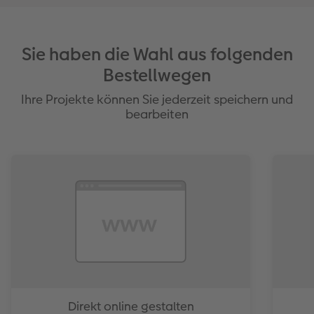
Besonders elegante Anmutung
strahlende Farbbrillanz
schützt vor Schmutz und Feuchtigkeit
Sie haben die Wahl aus folgenden
Bestellwegen
Ihre Projekte können Sie jederzeit speichern und
bearbeiten
Direkt online gestalten