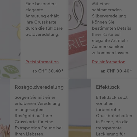
Eine besonders
Mit einer
elegante
schimmernden
Anmutung erhält
Silberveredelung
Ihre Grusskarte
können Sie
durch die fühlbare
bestimmten Details
Goldveredelung.
Ihrer Karte auf
elegante Art mehr
Aufmerksamkeit
zukommen lassen.
Preisinformation
Preisinformation
CHF 30.40
*
CHF 30.40
*
ab
ab
Roségoldveredelung
Effektlack
Sorgen Sie mit einer
Effektlack setzt
erhabenen Veredelung
vor allem
in angesagtem
farbenfrohe
Roségold auf Ihrer
Grussbotschaften
Grusskarte für eine
in Szene, da die
Extraportion Freude bei
transparente
Ihren Liebsten.
Lackierung für