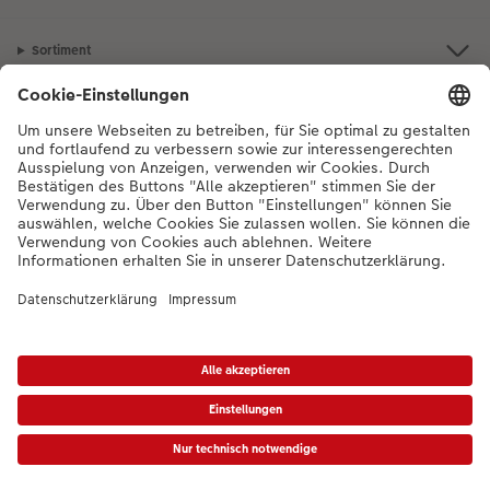
Sortiment
Inspiration
Bei Fragen zu Produkten oder der Bestellung können Sie uns gerne von
Montag bis Samstag von 8:00 – 20:00 Uhr und Sonntag von 10:00 –
20:00 Uhr (gesetzliche Feiertage ausgenommen) unter der
Telefonnummer
044 499 01 21
kontaktieren.
DE
|
FR
|
IT
*Die Preise gelten inkl. MWST zzgl. Versandkosten gem.
Preisliste
Das abgebildete