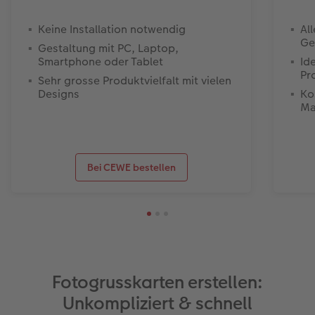
Keine Installation notwendig
Al
Ge
Gestaltung mit PC, Laptop,
Smartphone oder Tablet
Id
Pr
Sehr grosse Produktvielfalt mit vielen
Designs
Ko
Ma
Bei CEWE bestellen
Fotogrusskarten erstellen:
Unkompliziert & schnell