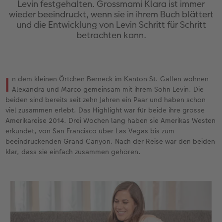
Levin festgehalten. Grossmami Klara ist immer
en
Personalisierter Schuber
Nature Prints
Photo Streetmap Poster
Weitere Anlässe
Spiele
Silikonhüllen
Wandkalender mit Design
Zum Geburtstag
Hochzeit
wieder beeindruckt, wenn sie in ihrem Buch blättert
und die Entwicklung von Levin Schritt für Schritt
Erinnerungstasche
Premium Poster
Fotocollage
Klappkarten
Schule & Büro
Kunststoffhüllen
Wandkalender A4
Muttertagsgeschenke
Jahrbuch
betrachten kann.
n
CEWE FOTOBUCH Kids
Fotosets
hexxas
Fotokarten
Haustiere
Lederhüllen
Wandkalender A4 Panorama
Geschenke zum Abschied
Fotowettbewerbe
Einband mit Leder und Leinen
Fotosticker
Acrylglas
Postkarten
Faber-Castell
Holzhülle
Wandkalender A3
Fotogeschenke zum Osterfest
Kundengeschichten
I
n dem kleinen Örtchen Berneck im Kanton St. Gallen wohnen
 & App
Alexandra und Marco gemeinsam mit ihrem Sohn Levin. Die
Erste Schritte
Sofortfotos
Alu Dibond
Einzelkarten im Direktversand
Art Prints
Handykette
Tischkalender Quadratisch
für Brautpaare
CEWE Magazin
beiden sind bereits seit zehn Jahren ein Paar und haben schon
viel zusammen erlebt. Das Highlight war für beide ihre grosse
Amerikareise 2014. Drei Wochen lang haben sie Amerikas Westen
Bestellwege
Biometrisches Passfoto
Foto auf Holz
CEWE myPhotos
Foto-Geschenkbox
Mit Design
CEWE myPhotos
für den JGA
erkundet, von San Francisco über Las Vegas bis zum
beeindruckenden Grand Canyon. Nach der Reise war den beiden
Webinare
Zubehör
Gallery Print
Geschenkidee
CEWE myPhotos
Zubehör
klar, dass sie einfach zusammen gehören.
Kundenbeispiele
CEWE myPhotos
Hartschaum
CEWE Geschenkgutschein
Mehrteiler
CEWE myPhotos
Kundengeschichten
Coffeetable Book «Art Collection»
Wandgestaltung
Foto-Leckerlidose