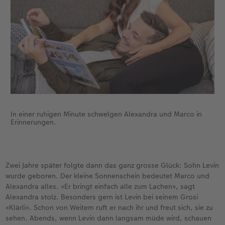
CEWE FOTOBUCH per PDF
CEWE myPhotos
Neuheiten
CEWE myPhotos
Zubehör
Zubehör
In einer ruhigen Minute schwelgen Alexandra und Marco in
Erinnerungen.
Zwei Jahre später folgte dann das ganz grosse Glück: Sohn Levin
wurde geboren. Der kleine Sonnenschein bedeutet Marco und
Alexandra alles. «Er bringt einfach alle zum Lachen», sagt
Alexandra stolz. Besonders gern ist Levin bei seinem Grosi
«Klärli». Schon von Weitem ruft er nach ihr und freut sich, sie zu
sehen. Abends, wenn Levin dann langsam müde wird, schauen