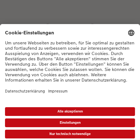
Bei Fragen zu Produkten oder der Bestellung können Sie uns gerne von
Montag bis Samstag von 8:00 – 20:00 Uhr und Sonntag von 10:00 –
20:00 Uhr (gesetzliche Feiertage ausgenommen) unter der
Telefonnummer
044 499 01 21
kontaktieren.
DE
|
FR
|
IT
*Die Preise gelten inkl. MWST zzgl. Versandkosten gem.
Preisliste
Das abgebildete
Produkt hat ggfs. einen höheren Preis.
|
AGB
|
Datenschutz
|
Impressum